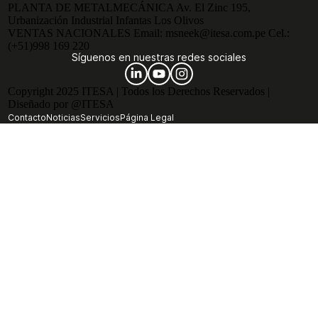
PLANTA DE METALMECÁNICA
Av. El Zinc 195,
Urbanización Industrial Infantas Los Olivos
VENTAS NACIONALES
Email:
msneek@itesa.com.pe
Cel.:
(+51)998 169 220
Síguenos en nuestras redes sociales
Copyright 2025 ITESA | Todos los Derechos Reservados |
Diseñado por @ITESA
Contacto
Noticias
Servicios
Página Legal