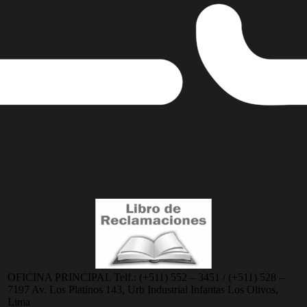
OFICINA PRINCIPAL
Telf.:
(+511) 552 – 3451 / (+511) 528 –
7197
Av. Los Platinos 143, Urb Industrial Infantas Los Olivos,
Lima