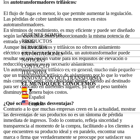
los
autotransformadores trifásicos
:
El flujo de fugas es menor, lo que permite aumentar la regulación.
Las pérdidas de cobre también son menores en estos
autotransformadores.
En términos de rendimiento, es muy eficiente y puede ser diseñado
QUIÉNES SOMOS
según las especificaciones proporcionando la misma potencia de
PRODUCTOS
entrada y salida.
Aunque los monofásicos y trifásicos no ofrecen aislamiento
SERVICIOS
eléctrico entre la entrada y la salida, un autotransformador puede
EXPORTACIONES
resultar ser una opción viable para los requisitos de elevación o
NOTICIAS
reducción cuando no es necesario aislamiento.
CONTACTO
Un autotransformador trifásico es, en general, mucho más pequeño
ITECNOVA
que un transformador trifásico de aislamiento por lo que lo vuelve
INNOVACIÓN QUE TRANSFORMA
más compacto, pero con capacidad similar. Siendo así destinado
EL MUNDO QUE CONOCEMOS
para ser colocado en diferentes lugares, ya que el peso también
disminuye y genera bajos costos.
Español
¿Qué ocurre con las desventajas?
English
Contrario a lo que muchas empresas creen en la actualidad, mostrar
las desventajas de sus productos no es un síntoma de pérdida
inmediata de ingresos. Todo lo contrario, refleja sinceridad y
transparencia al momento de la compra, facilitando a los clientes a
que encuentren su producto ideal y en paralelo, encontrar una
marca o firma que verdaderamente se preocupe por satisfacer sus