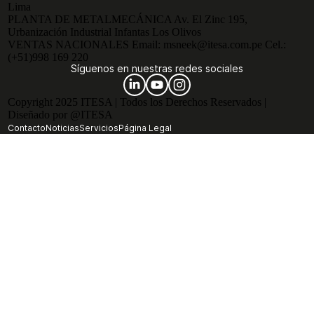
Lima
PLANTA DE METALMECÁNICA
Av. El Zinc 195,
Urbanización Industrial Infantas Los Olivos
VENTAS NACIONALES
Email:
msneek@itesa.com.pe
Cel.:
(+51)998 169 220
Síguenos en nuestras redes sociales
Copyright 2025 ITESA | Todos los Derechos Reservados |
Diseñado por @ITESA
Contacto
Noticias
Servicios
Página Legal