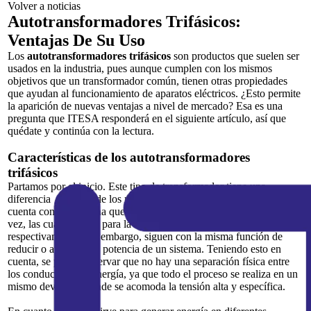
Volver a noticias
Autotransformadores Trifásicos:
Ventajas De Su Uso
Los
autotransformadores trifásicos
son productos que suelen ser
usados en la industria, pues aunque cumplen con los mismos
objetivos que un transformador común, tienen otras propiedades
que ayudan al funcionamiento de aparatos eléctricos. ¿Esto permite
la aparición de nuevas ventajas a nivel de mercado? Esa es una
pregunta que ITESA responderá en el siguiente artículo, así que
quédate y continúa con la lectura.
Características de los autotransformadores
trifásicos
Partamos por el inicio. Este tipo de transformador tiene una
diferencia marcada de los modelos convencionales, ya que solo
cuenta con una bobina que actúa como primaria y secundaria a la
vez, las cuales sirven para la entrada y salida de la energía eléctrica,
respectivamente. Sin embargo, siguen con la misma función de
reducir o aumentar la potencia de un sistema. Teniendo esto en
cuenta, se puede observar que no hay una separación física entre
los conductores de energía, ya que todo el proceso se realiza en un
mismo devanado donde se acomoda la tensión alta y específica.