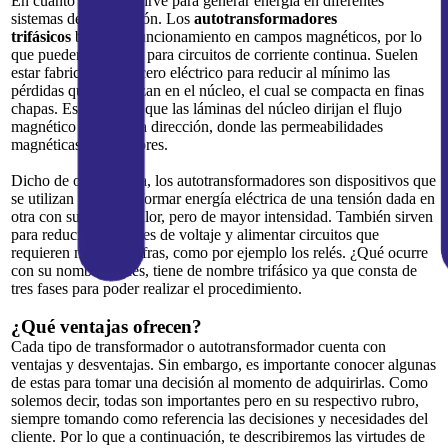
En cuanto a su uso, sirve para generar energía en diferentes
sistemas de transmisión. Los
autotransformadores
trifásicos
basan su funcionamiento en campos magnéticos, por lo
que pueden ser útiles para circuitos de corriente continua. Suelen
estar fabricados de acero eléctrico para reducir al mínimo las
pérdidas que se realizan en el núcleo, el cual se compacta en finas
chapas. Esto permite que las láminas del núcleo dirijan el flujo
magnético a la misma dirección, donde las permeabilidades
magnéticas son mayores.
Dicho de otra manera, los autotransformadores son dispositivos que
se utilizan para transformar energía eléctrica de una tensión dada en
otra con su mismo valor, pero de mayor intensidad. También sirven
para reducir los niveles de voltaje y alimentar circuitos que
requieren menores cifras, como por ejemplo los relés. ¿Qué ocurre
con su nombre? Pues, tiene de nombre trifásico ya que consta de
tres fases para poder realizar el procedimiento.
¿Qué ventajas ofrecen?
Cada tipo de transformador o autotransformador cuenta con
ventajas y desventajas. Sin embargo, es importante conocer algunas
de estas para tomar una decisión al momento de adquirirlas. Como
solemos decir, todas son importantes pero en su respectivo rubro,
siempre tomando como referencia las decisiones y necesidades del
cliente. Por lo que a continuación, te describiremos las virtudes de