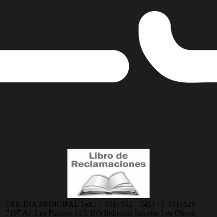
OFICINA PRINCIPAL
Telf.:
(+511) 552 – 3451 / (+511) 528 –
7197
Av. Los Platinos 143, Urb Industrial Infantas Los Olivos,